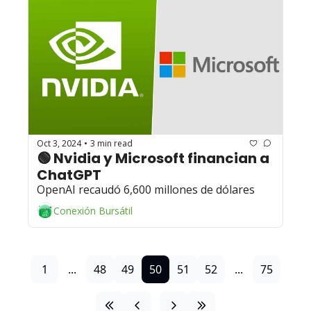
Oct 3, 2024
3 min read
•
🟢 Nvidia y Microsoft financian a 
ChatGPT 
OpenAI recaudó 6,600 millones de dólares 
Conexión Bursátil
1
...
48
49
50
51
52
...
75