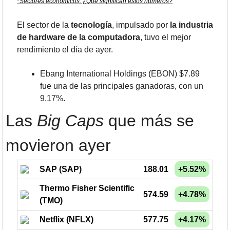
*Sectores económicos. ¿Qué significan estos números?
El sector de la 
tecnología
, impulsado por 
la industria 
de hardware de la computadora
, tuvo el mejor 
rendimiento el día de ayer.
Ebang International Holdings (EBON) $7.89 
fue una de las principales ganadoras, con un 
9.17%.
Las 
Big Caps
 que más se 
movieron ayer
SAP (SAP)
188.01
+5.52%
Thermo Fisher Scientific
574.59
+4.78%
(TMO)
Netflix (NFLX)
577.75
+4.17%