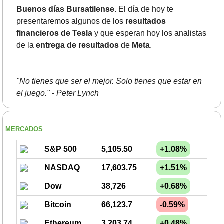
Buenos días Bursatilense.
 El día de hoy te 
presentaremos algunos de los 
resultados 
financieros de Tesla
 y que esperan hoy los analistas 
de la 
entrega de resultados 
de 
Meta
.
"No tienes que ser el mejor. Solo tienes que estar en 
el juego." - Peter Lynch
MERCADOS
S&P 500
5,105.50
+1.08%
NASDAQ
17,603.75
+1.51%
Dow
38,726
+0.68%
Bitcoin
66,123.7
-0.59%
Ethereum
3,203.74
+0.48%