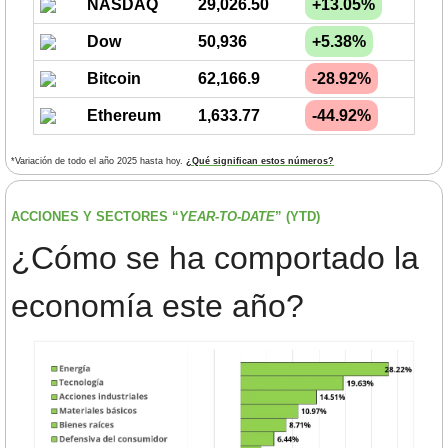
NASDAQ
29,026.50
+13.05%
Dow
50,936
+5.38%
Bitcoin
62,166.9
-28.92%
Ethereum
1,633.77
-44.92%
*Variación de todo el año 2025 hasta hoy. 
¿Qué significan estos números?
ACCIONES Y SECTORES “
YEAR-TO-DATE
” (YTD) 
¿Cómo se ha comportado la 
economía este año?