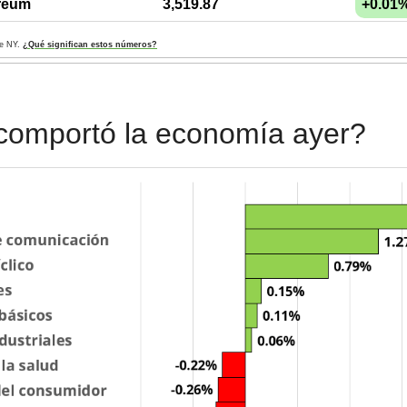
reum
3,519.87
+0.01
de NY. 
¿Qué significan estos números?
comportó la economía ayer?