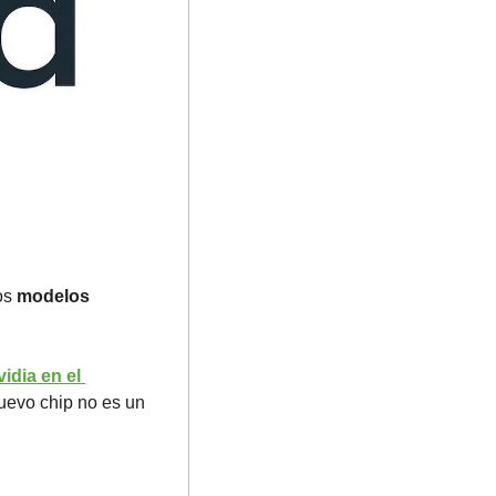
os 
modelos 
dia en el 
uevo chip no es un 