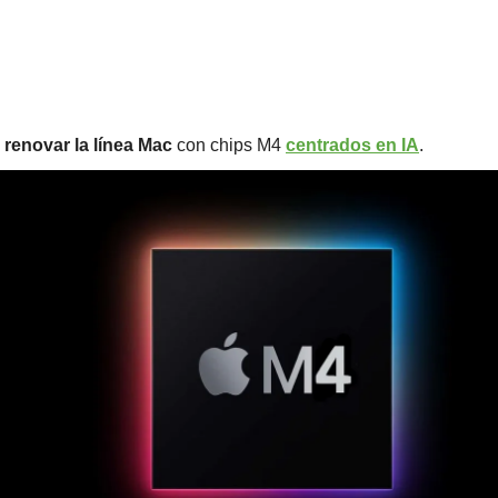
 
renovar la línea Mac
 con chips M4 
centrados en IA
.