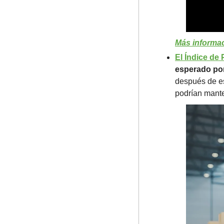
Más informac
El Índice de 
esperado por
después de es
podrían mante