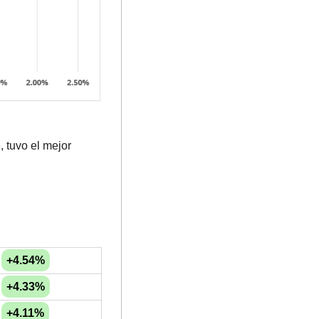
o
, tuvo el mejor 
+4.54%
+4.33%
+4.11%