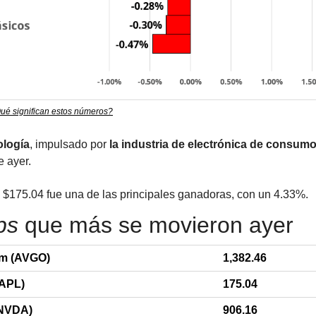
ué significan estos números?
ología
, impulsado por 
la industria de electrónica de consum
e ayer.
$175.04 fue una de las principales ganadoras, con un 4.33%.
ps
 que más se movieron ayer
m (AVGO)
1,382.46
AAPL)
175.04
(NVDA)
906.16