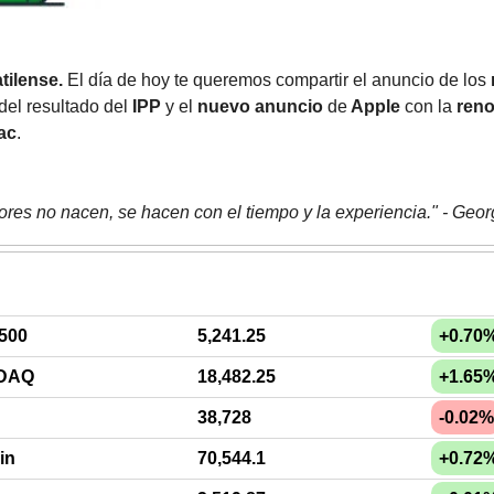
tilense.
 El día de hoy te queremos compartir el anuncio de los 
 del resultado del 
IPP 
y el
 nuevo anuncio 
de
 Apple 
con la
 ren
ac
.
ores no nacen, se hacen con el tiempo y la experiencia." - Geo
500
5,241.25
+0.70
DAQ
18,482.25
+1.65
38,728
-0.02%
in
70,544.1
+0.72