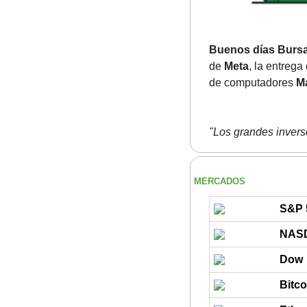
Buenos días Bursa
de 
Meta
, la entrega
de computadores
 M
"Los grandes invers
MERCADOS
S&P 
NAS
Dow
Bitco