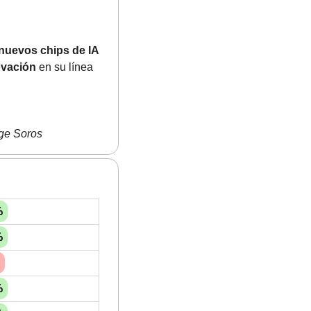
nuevos chips de IA
ovación
 en su línea 
rge Soros
%
%
%