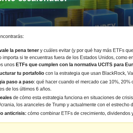
encontrarás:
ale la pena tener
 y cuáles evitar (y por qué hay más ETFs que
o importa si te encuentras fuera de los Estados Unidos, como e
os unos
 ETFs que cumplen con la normativa UCITS para Eu
cturar tu portafolio
 con la estrategia que usan BlackRock, Van
gia paso a paso
: qué hacer cuando el mercado cae 10%, 20% o
es de los últimos 6 años.
eales
 de cómo esta estrategia funciona en situaciones de crisi
Ucrania, los aranceles de Trump y actualmente con el estrecho 
io anticrisis:
 cómo combinar ETFs de crecimiento, dividendos y 