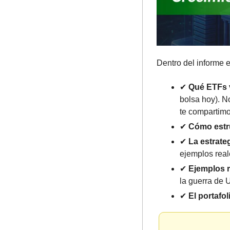
Dentro del informe 
✔
 Qué ETFs v
bolsa hoy). N
te compartim
✔ 
Cómo estru
✔ 
La estrate
ejemplos real
✔ 
Ejemplos r
la guerra de 
✔ 
El portafol