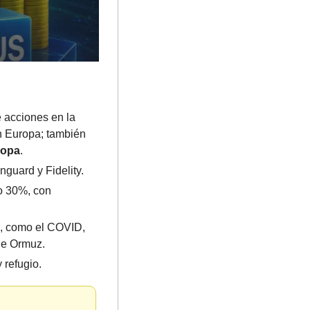
 acciones en la 
n Europa; también 
ropa
.
guard y Fidelity.
 30%, con 
s, como el COVID, 
de Ormuz.
refugio. 