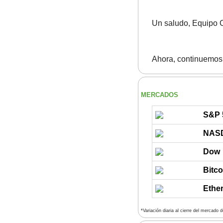
Un saludo, Equipo C
Ahora, continuemos 
MERCADOS
S&P 
NAS
Dow
Bitco
Ethe
*Variación diaria al cierre del mercado 