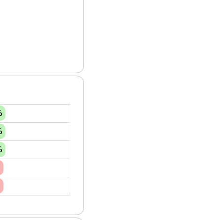
%
%
%