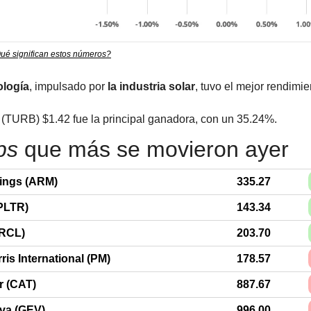
ué significan estos números?
ología
, impulsado por 
la industria solar
, tuvo el mejor rendimie
(TURB) $1.42 fue la principal ganadora, con un 35.24%.
ps
 que más se movieron ayer
ings (ARM)
335.27
(PLTR)
143.34
ORCL)
203.70
ris International (PM)
178.57
ar (CAT)
887.67
va (GEV)
996.00