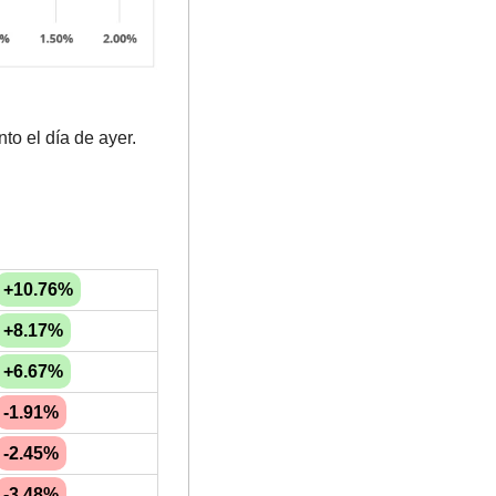
nto el día de ayer.
+10.76%
+8.17%
+6.67%
-1.91%
-2.45%
-3.48%