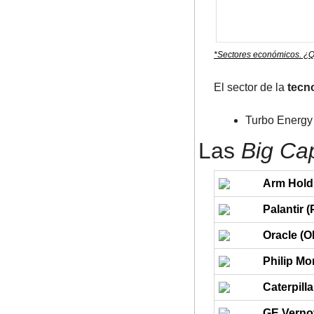
*Sectores económicos. ¿Q
El sector de la 
tecn
Turbo Energy 
Las 
Big Ca
Arm Hold
Palantir 
Oracle (
Philip Mor
Caterpill
GE Verno