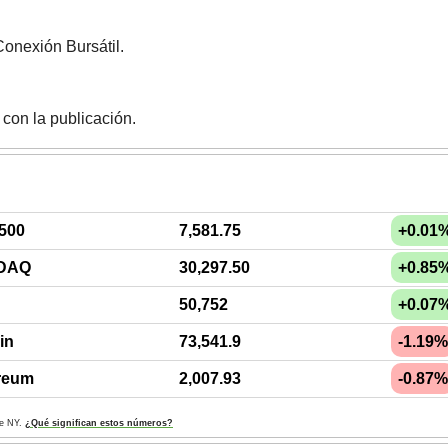
onexión Bursátil.
con la publicación.
500
7,581.75
+0.01
DAQ
30,297.50
+0.85
50,752
+0.07
in
73,541.9
-1.19%
reum
2,007.93
-0.87%
de NY. 
¿Qué significan estos números?