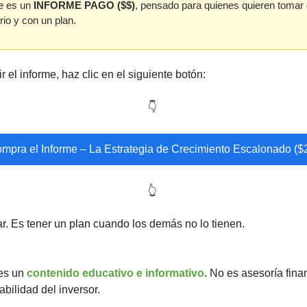
 es un 
INFORME PAGO ($$)
, pensado para quienes quieren tomar 
rio y con un plan.
ir el informe, haz clic en el siguiente botón: 
👇
mpra el Informe – La Estrategia de Crecimiento Escalonado ($
👆
nar. Es tener un plan cuando los demás no lo tienen.
es un 
contenido educativo e informativo
. No es asesoría fina
bilidad del inversor.