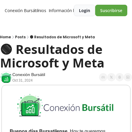
Conexión Bursátil
Premios
Información legal
Login
Suscribirse
Home
Posts
🟢 Resultados de Microsoft y Meta
🟢 Resultados de 
Microsoft y Meta 
Conexión Bursátil
Oct 31, 2024
Buenos días Bursatilense.
 Hoy te queremos 