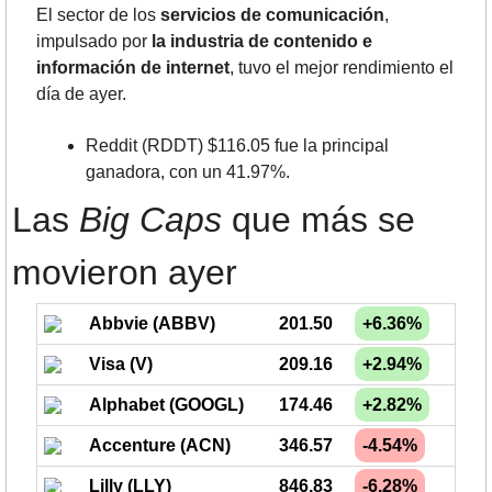
El sector de los 
servicios de comunicación
, 
impulsado por 
la industria de contenido e 
información de internet
, tuvo el mejor rendimiento el 
día de ayer.
Reddit (RDDT) $116.05 fue la principal 
ganadora, con un 41.97%.
Las 
Big Caps
 que más se 
movieron ayer
Abbvie (ABBV)
201.50
+6.36%
Visa (V)
209.16
+2.94%
Alphabet (GOOGL)
174.46
+2.82%
Accenture (ACN)
346.57
-4.54%
Lilly (LLY)
846.83
-6.28%