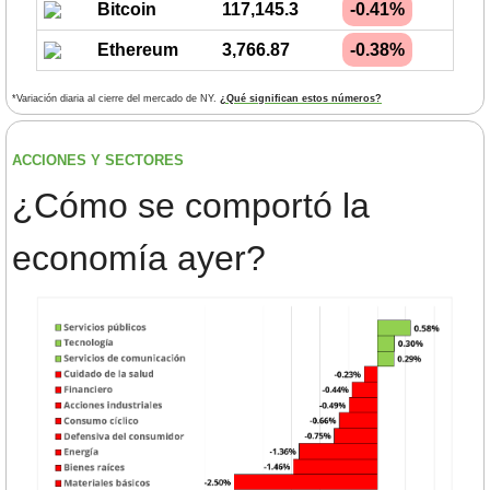
Bitcoin
117,145.3
-0.41%
Ethereum
3,766.87
-0.38%
*Variación diaria al cierre del mercado de NY. 
¿Qué significan estos números?
ACCIONES Y SECTORES 
¿
Cómo se comportó la 
economía ayer?