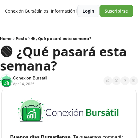
Conexión Bursátil
Premios
Información legal
Login
Suscribirse
Home
Posts
🟢 ¿Qué pasará esta semana?
🟢 ¿Qué pasará esta 
semana?
Conexión Bursátil
Apr 14, 2025
Buenos días Bursatilense.
 Te queremos compartir 