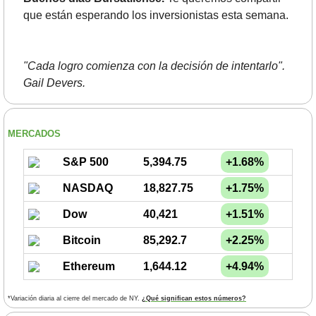
que están esperando los inversionistas esta semana.
"Cada logro comienza con la decisión de intentarlo". 
Gail Devers.
MERCADOS
S&P 500
5,394.75
+1.68%
NASDAQ
18,827.75
+1.75%
Dow
40,421
+1.51%
Bitcoin
85,292.7
+2.25%
Ethereum
1,644.12
+4.94%
*Variación diaria al cierre del mercado de NY. 
¿Qué significan estos números?