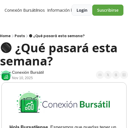
Conexión Bursátil
Premios
Información legal
Login
Suscribirse
Home
Posts
🟢 ¿Qué pasará esta semana?
🟢 ¿Qué pasará esta 
semana? 
Conexión Bursátil
Nov 10, 2025
Hola Bursatilense.
 Esperamos que puedas tener un 