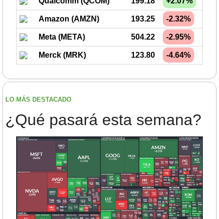
Qualcomm (QCOM)
199.18
+2.07%
Amazon (AMZN)
193.25
-2.32%
Meta (META)
504.22
-2.95%
Merck (MRK)
123.80
-4.64%
LO MÁS DESTACADO
¿Qué pasará esta semana?