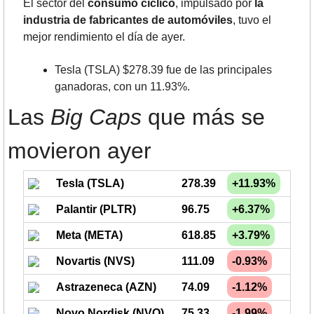
El sector del 
consumo cíclico
, impulsado por 
la 
industria de fabricantes de automóviles
, tuvo el 
mejor rendimiento el día de ayer.
Tesla (TSLA) $278.39 fue de las principales 
ganadoras, con un 11.93%.
Las 
Big Caps
 que más se 
movieron ayer
Tesla (TSLA)
278.39
+11.93%
Palantir (PLTR)
96.75
+6.37%
Meta (META)
618.85
+3.79%
Novartis (NVS)
111.09
-0.93%
Astrazeneca (AZN)
74.09
-1.12%
Novo Nordisk (NVO)
75.33
-1.99%