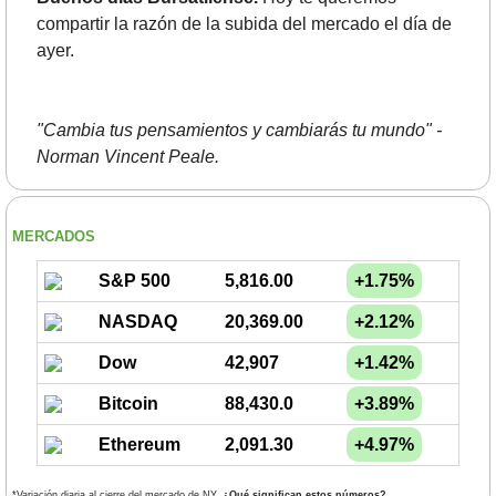
compartir la razón de la subida del mercado el día de 
ayer.
"Cambia tus pensamientos y cambiarás tu mundo" - 
Norman Vincent Peale.
MERCADOS
S&P 500
5,816.00
+1.75%
NASDAQ
20,369.00
+2.12%
Dow
42,907
+1.42%
Bitcoin
88,430.0
+3.89%
Ethereum
2,091.30
+4.97%
*Variación diaria al cierre del mercado de NY. 
¿Qué significan estos números?