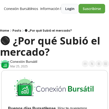
Conexión Bursátil
Premios
Información legal
Login
Suscribirse
Home
Posts
🟢 ¿Por qué Subió el mercado?
🟢 ¿Por qué Subió el 
mercado? 
Conexión Bursátil
Mar 25, 2025
Buenos días Bursatilense.
 Hoy te queremos 