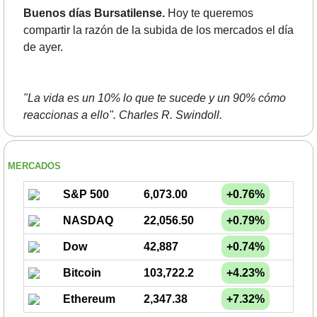
Buenos días Bursatilense.
 Hoy te queremos 
compartir la razón de la subida de los mercados el día 
de ayer.
"La vida es un 10% lo que te sucede y un 90% cómo 
reaccionas a ello". Charles R. Swindoll.
MERCADOS
S&P 500
6,073.00
+0.76%
NASDAQ
22,056.50
+0.79%
Dow
42,887
+0.74%
Bitcoin
103,722.2
+4.23%
Ethereum
2,347.38
+7.32%