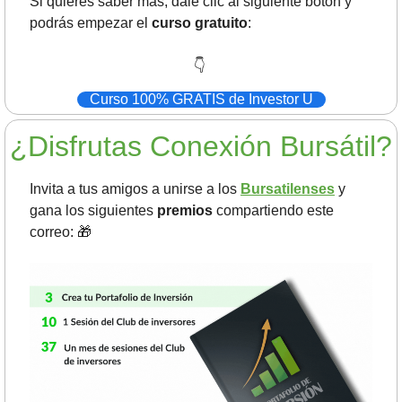
Si quieres saber más, dale clic al siguiente botón y 
podrás empezar el 
curso gratuito
:
👇
Curso 100% GRATIS de Investor U
¿Disfrutas Conexión Bursátil?
Invita a tus amigos a unirse a los 
Bursatilenses
 y 
gana los siguientes 
premios 
compartiendo este 
correo: 
🎁