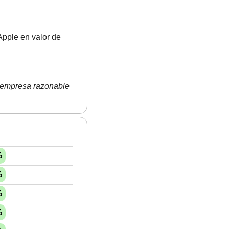
pple en valor de 
empresa razonable 
%
%
%
%