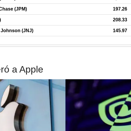
Chase (JPM)
197.26
)
208.33
 Johnson (JNJ)
145.97
ró a Apple