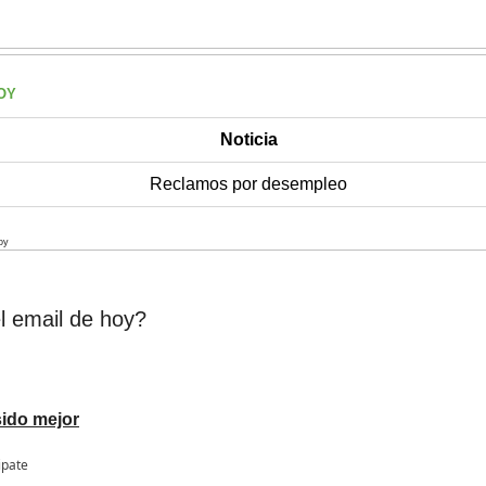
OY
Noticia
Reclamos por desempleo
oy
l email de hoy?
sido mejor
ipate