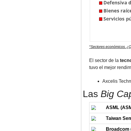
*Sectores económicos. ¿Q
El sector de la 
tecn
tuvo el mejor rendim
Axcelis Techn
Las 
Big Ca
ASML (AS
Taiwan Sem
Broadcom 