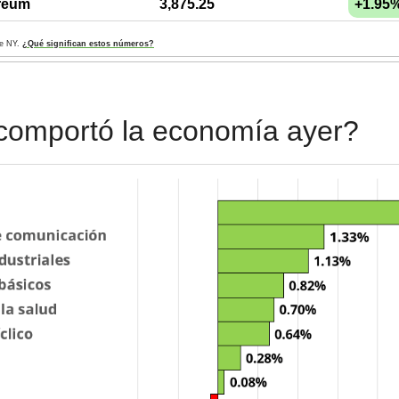
reum
3,875.25
+1.95
de NY. 
¿Qué significan estos números?
comportó la economía ayer?