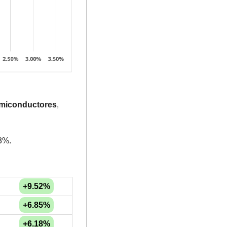
semiconductores
, 
3%.
+9.52%
+6.85%
+6.18%