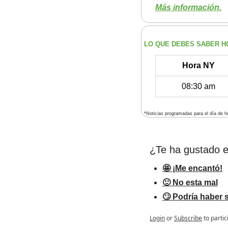
Más información.
LO QUE DEBES SABER H
Hora NY
08:30 am
*Noticias programadas para el día de h
¿Te ha gustado e
🤩 ¡Me encantó!
🙂 No esta mal
🙄 Podría haber 
Login
or
Subscribe
to partic