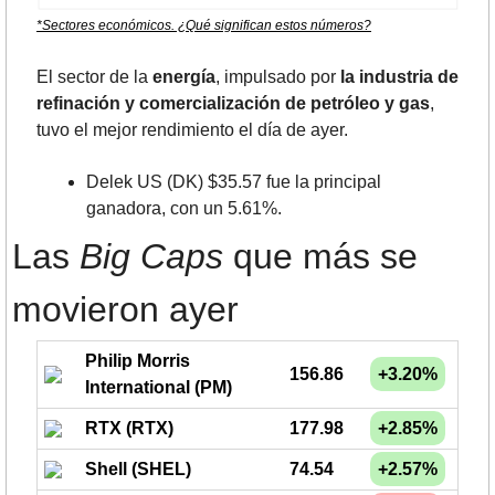
*Sectores económicos. ¿Qué significan estos números?
El sector de la 
energía
, impulsado por 
la industria de 
refinación y comercialización de petróleo y gas
, 
tuvo el mejor rendimiento el día de ayer.
Delek US (DK) $35.57 fue la principal 
ganadora, con un 5.61%.
Las 
Big Caps
 que más se 
movieron ayer
Philip Morris
156.86
+3.20%
International (PM)
RTX (RTX)
177.98
+2.85%
Shell (SHEL)
74.54
+2.57%