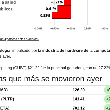
ué significan estos números?
ología
, impulsado por 
la industria de hardware de la comput
e ayer.
uting (QUBT) $21.22 fue la principal ganadora, con un 27.22
ps
 que más se movieron ayer
AMD)
126.39
+
r (PLTR)
141.41
+
META)
702.12
+