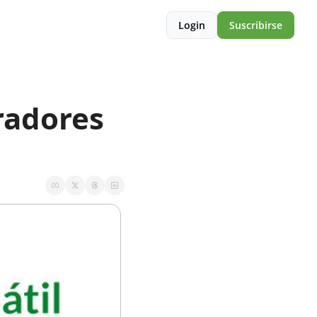
Login
Suscribirse
radores 