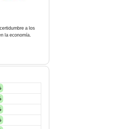
ertidumbre a los 
en la economía.
%
%
%
%