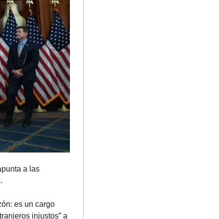
apunta a las 
. 
ón: es un cargo 
anjeros injustos” a 