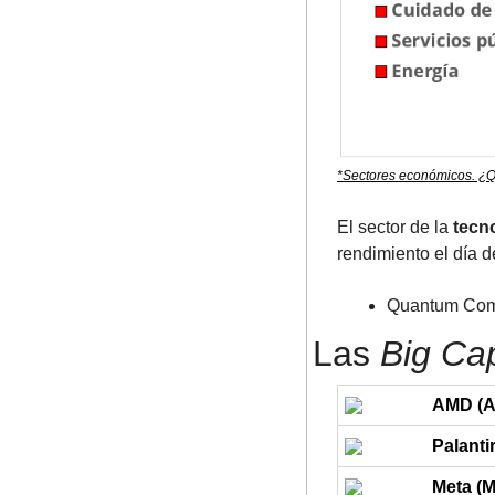
*Sectores económicos. ¿Q
El sector de la 
tecn
rendimiento el día d
Quantum Comp
Las 
Big Ca
AMD (
Palanti
Meta (