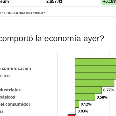
reum
2,657.41
+6.18
de NY. 
¿Qué significan estos números?
comportó la economía ayer?