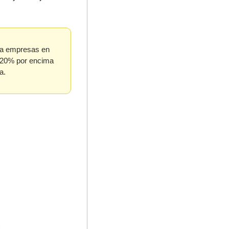
 a empresas en 
20% por encima 
a.