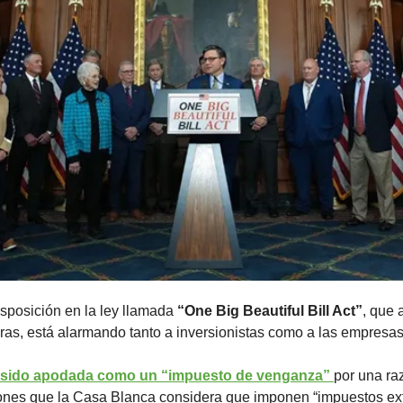
sposición en la ley llamada 
“One Big Beautiful Bill Act”
, que 
ras, está alarmando tanto a inversionistas como a las empresas
 sido apodada como un “impuesto de venganza” 
por una raz
iones que la Casa Blanca considera que imponen “impuestos extr