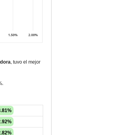
adora
, tuvo el mejor 
%.
8.81%
2.92%
2.82%