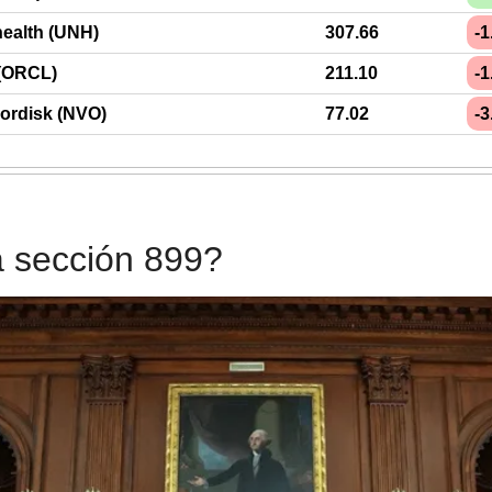
health (UNH)
307.66
-
 (ORCL)
211.10
-
ordisk (NVO)
77.02
-
a sección 899?