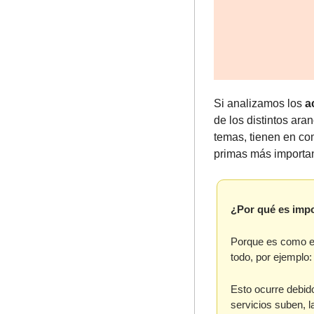
Si analizamos los 
a
de los distintos ara
temas, tienen en c
primas más importan
¿Por qué es impo
Porque es como e
todo, por ejemplo: e
Esto ocurre debido
servicios suben, la