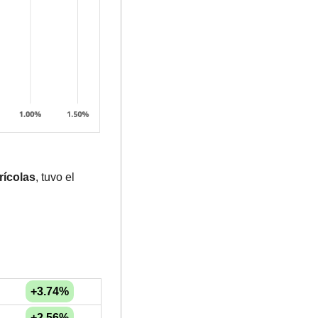
rícolas
, tuvo el 
+3.74%
+2.56%