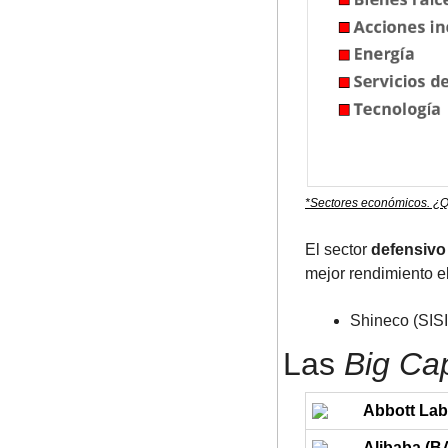
*Sectores económicos. ¿Q
El sector 
defensivo
mejor rendimiento el
Shineco (SISI
Las 
Big Ca
Abbott Lab
Alibaba (