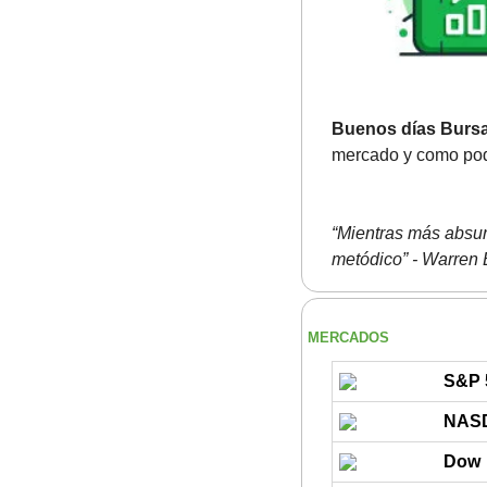
Buenos días Bursa
mercado y como podr
“Mientras más absur
metódico” - Warren B
MERCADOS
S&P 
NAS
Dow