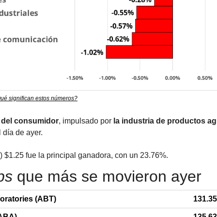
ué significan estos números?
 del consumidor
, impulsado por 
la industria de productos ag
 día de ayer.
) $1.25 fue la principal ganadora, con un 23.76%.
ps
 que más se movieron ayer
oratories (ABT)
131.35
BABA)
135.63