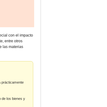
ecial con el impacto 
, entre otros 
e las materias 
a prácticamente 
 de los bienes y 