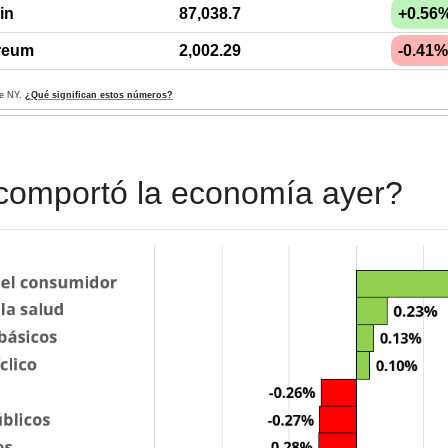
in
87,038.7
+0.56
reum
2,002.29
-0.41%
de NY. 
¿Qué significan estos números?
comportó la economía ayer?