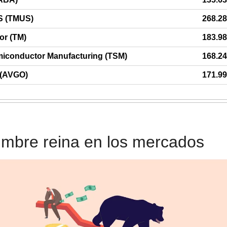
S (TMUS)
268.28
or (TM)
183.98
iconductor Manufacturing (TSM)
168.24
(AVGO)
171.99
umbre reina en los mercados