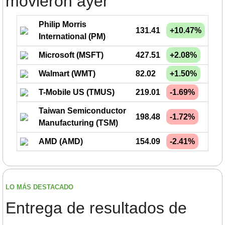
movieron ayer
Philip Morris
131.41
+10.47%
International (PM)
Microsoft (MSFT)
427.51
+2.08%
Walmart (WMT)
82.02
+1.50%
T-Mobile US (TMUS)
219.01
-1.69%
Taiwan Semiconductor
198.48
-1.72%
Manufacturing (TSM)
AMD (AMD)
154.09
-2.41%
LO MÁS DESTACADO
Entrega de resultados de 