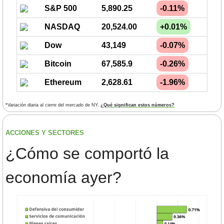
S&P 500
5,890.25
-0.11%
NASDAQ
20,524.00
+0.01%
Dow
43,149
-0.07%
Bitcoin
67,585.9
-0.26%
Ethereum
2,628.61
-1.96%
*Variación diaria al cierre del mercado de NY. 
¿Qué significan estos números?
ACCIONES Y SECTORES 
¿
Cómo se comportó la 
economía ayer?