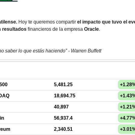
tilense.
 Hoy te queremos compartir 
el impacto que tuvo el e
 resultados 
financieros de la empresa 
Oracle
.
no saber lo que estás haciendo” - Warren Buffett
500
5,481.25
+1.28
DAQ
18,694.75
+1.43
40,897
+1.21
in
56,937.4
+4.77
reum
2,340.51
+3.01