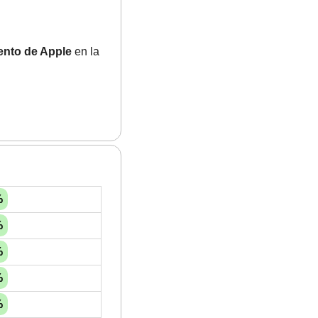
vento de Apple
 en la 
%
%
%
%
%