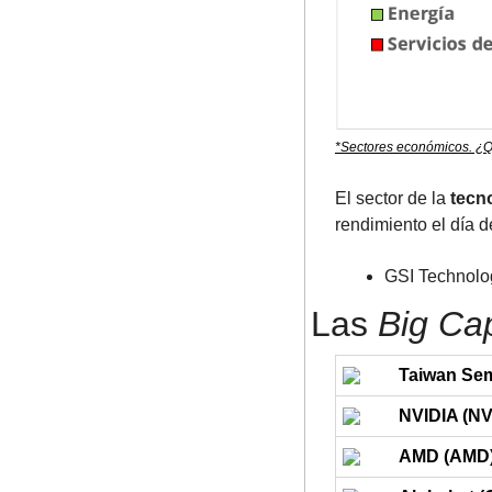
*Sectores económicos. ¿Q
El sector de la 
tecn
rendimiento el día d
GSI Technolog
Las 
Big Ca
Taiwan Sem
NVIDIA (N
AMD (AMD