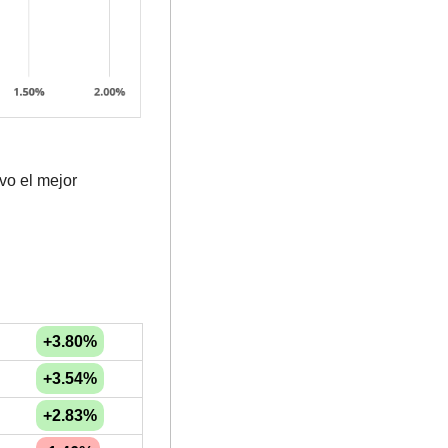
uvo el mejor 
+3.80%
+3.54%
+2.83%