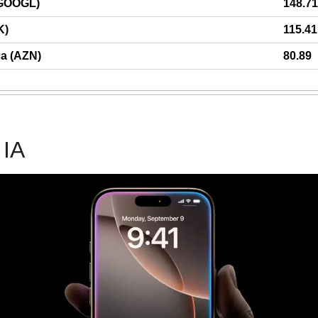
(GOOGL)
148.71
K)
115.41
a (AZN)
80.89
 IA