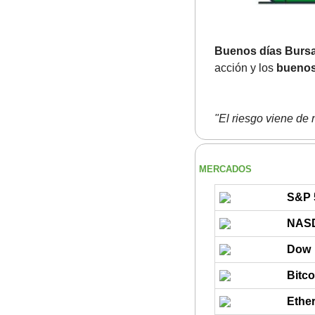
Buenos días Bursa
acción y los
 buenos
"El riesgo viene de 
MERCADOS
S&P 
NAS
Dow
Bitco
Ethe