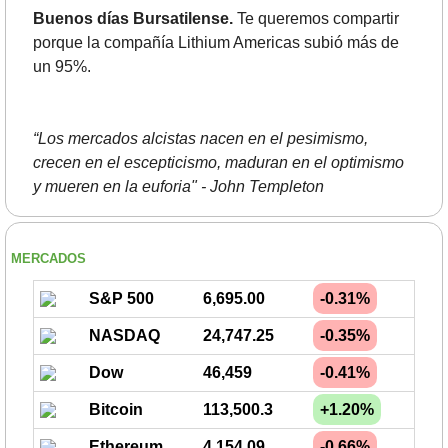
Buenos días Bursatilense.
 Te queremos compartir 
porque la compañía Lithium Americas subió más de 
un 95%.
“Los mercados alcistas nacen en el pesimismo, 
crecen en el escepticismo, maduran en el optimismo 
y mueren en la euforia" - John Templeton
MERCADOS
S&P 500
6,695.00
-0.31%
NASDAQ
24,747.25
-0.35%
Dow
46,459
-0.41%
Bitcoin
113,500.3
+1.20%
Ethereum
4,154.09
-0.66%