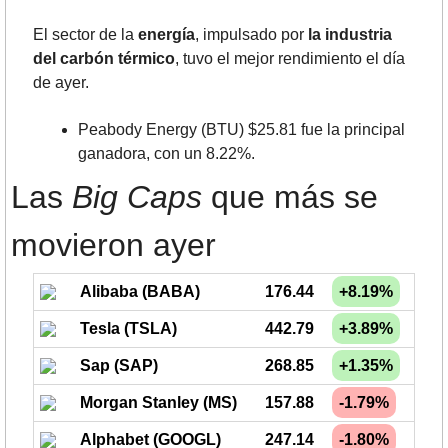
El sector de la 
energía
, impulsado por 
la industria 
del carbón térmico
, tuvo el mejor rendimiento el día 
de ayer.
Peabody Energy (BTU) $25.81 fue la principal 
ganadora, con un 8.22%.
Las 
Big Caps
 que más se 
movieron ayer
Alibaba (BABA)
176.44
+8.19%
Tesla (TSLA)
442.79
+3.89%
Sap (SAP)
268.85
+1.35%
Morgan Stanley (MS)
157.88
-1.79%
Alphabet (GOOGL)
247.14
-1.80%