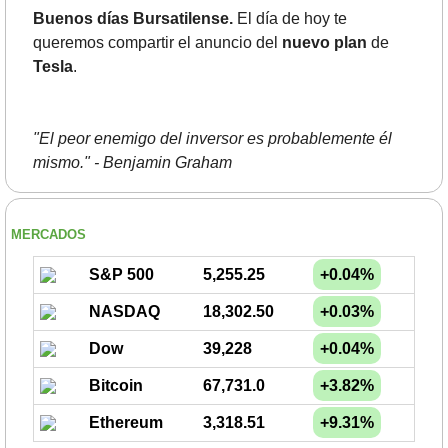
Buenos días Bursatilense.
 El día de hoy te 
queremos compartir el anuncio del 
nuevo plan
 de 
Tesla
.
"El peor enemigo del inversor es probablemente él 
mismo." - Benjamin Graham
MERCADOS
S&P 500
5,255.25
+0.04%
NASDAQ
18,302.50
+0.03%
Dow
39,228
+0.04%
Bitcoin
67,731.0
+3.82%
Ethereum
3,318.51
+9.31%