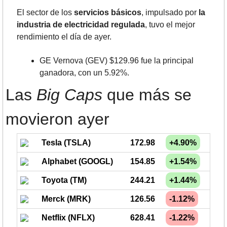
El sector de los 
servicios básicos
, impulsado por 
la 
industria de electricidad regulada
, tuvo el mejor 
rendimiento el día de ayer.
GE Vernova (GEV) $129.96 fue la principal 
ganadora, con un 5.92%.
Las 
Big Caps
 que más se 
movieron ayer
Tesla (TSLA)
172.98
+4.90%
Alphabet (GOOGL)
154.85
+1.54%
Toyota (TM)
244.21
+1.44%
Merck (MRK)
126.56
-1.12%
Netflix (NFLX)
628.41
-1.22%