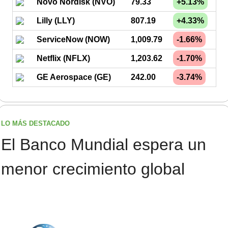
Novo Nordisk (NVO)
79.33
+5.13%
Lilly (LLY)
807.19
+4.33%
ServiceNow (NOW)
1,009.79
-1.66%
Netflix (NFLX)
1,203.62
-1.70%
GE Aerospace (GE)
242.00
-3.74%
LO MÁS DESTACADO
El Banco Mundial espera un 
menor crecimiento global