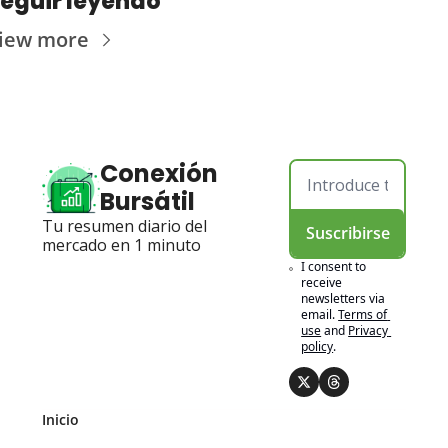
eguir leyendo
iew more
Conexión 
Bursátil
Tu resumen diario del 
Suscribirse
mercado en 1 minuto
I consent to 
receive 
newsletters via 
email.
Terms of 
use
and
Privacy 
policy
.
Inicio