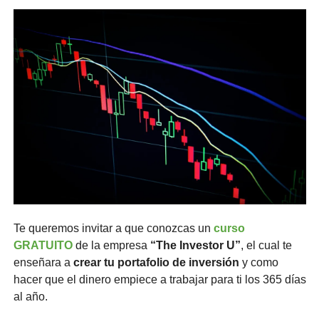
Te queremos invitar a que conozcas un 
curso 
GRATUITO
 de la empresa 
“The Investor U”
, el cual te 
enseñara a
 crear tu portafolio de inversión
 y como 
hacer que el dinero empiece a trabajar para ti los 365 días 
al año.