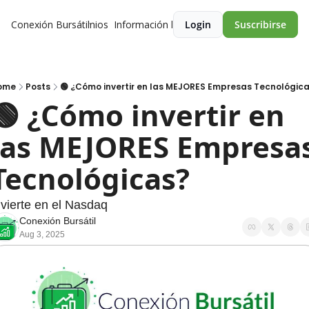
Conexión Bursátil
Premios
Información legal
Login
Suscribirse
ome
Posts
🟢 ¿Cómo invertir en las MEJORES Empresas Tecnológic
🟢 ¿Cómo invertir en 
las MEJORES Empresas
Tecnológicas?
nvierte en el Nasdaq
Conexión Bursátil
Aug 3, 2025