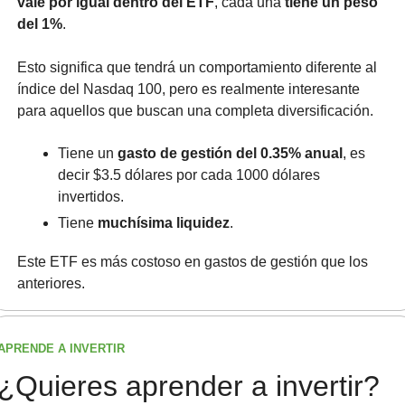
vale por igual dentro del ETF
, cada una 
tiene un peso 
del 1%
.
Esto significa que tendrá un comportamiento diferente al 
índice del Nasdaq 100, pero es realmente interesante 
para aquellos que buscan una completa diversificación.
Tiene un 
gasto de gestión del 0.35% anual
, es 
decir $3.5 dólares por cada 1000 dólares 
invertidos.
Tiene 
muchísima liquidez
.
Este ETF es más costoso en gastos de gestión que los 
anteriores.
APRENDE A INVERTIR
¿Quieres aprender a invertir? 