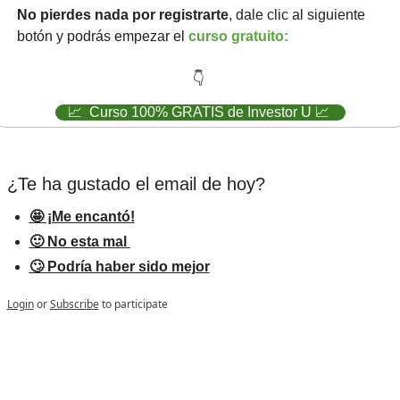
No pierdes nada por registrarte
, dale clic al siguiente 
botón y podrás empezar el 
curso gratuito:
👇
📈
  Curso 100% GRATIS de Investor U 
📈
¿Te ha gustado el email de hoy?   
🤩 ¡Me encantó!
🙂 No esta mal 
🙄 Podría haber sido mejor
Login
or
Subscribe
to participate