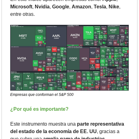
Microsoft
, 
Nvidia
, 
Google
, 
Amazon
, 
Tesla
, 
Nike
, 
entre otras.
Empresas que conforman el S&P 500
¿Por qué es importante?
Este instrumento muestra una 
parte representativa 
del estado de la economía de EE. UU
, gracias a 
que cubre una 
amplia gama de industrias
. 