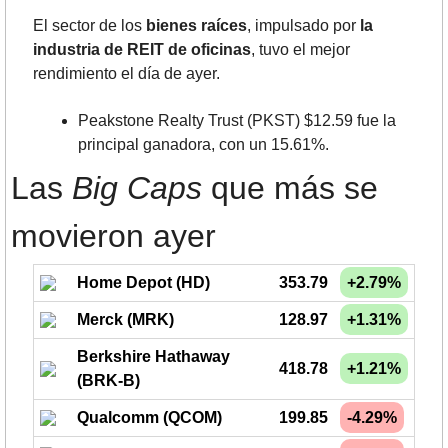
El sector de los 
bienes raíces
, impulsado por 
la 
industria de REIT de oficinas
, tuvo el mejor 
rendimiento el día de ayer.
Peakstone Realty Trust (PKST) $12.59 fue la 
principal ganadora, con un 15.61%.
Las 
Big Caps
 que más se 
movieron ayer
Home Depot (HD)
353.79
+2.79%
Merck (MRK)
128.97
+1.31%
Berkshire Hathaway
418.78
+1.21%
(BRK-B)
Qualcomm (QCOM)
199.85
-4.29%