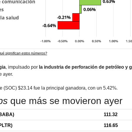
ué significan estos números?
gia
, impulsado por 
la industria de perforación de petróleo y 
e ayer.
e (SOC) $23.14 fue la principal ganadora, con un 5.42%.
ps
 que más se movieron ayer
(BABA)
111.32
(PLTR)
116.65