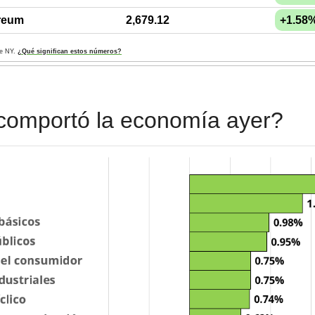
reum
2,679.12
+1.58
de NY. 
¿Qué significan estos números?
comportó la economía ayer?