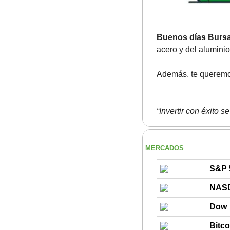
Buenos días Bursa
acero y del aluminio
Además, te queremos
“Invertir con éxito s
MERCADOS
S&P 
NAS
Dow
Bitco