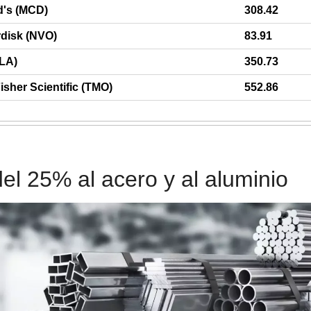
's (MCD)
308.42
disk (NVO)
83.91
SLA)
350.73
sher Scientific (TMO)
552.86
el 25% al acero y al aluminio