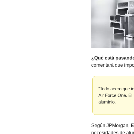
¿Qué está pasand
comentará que impo
“Todo acero que in
Air Force One. El 
aluminio.
Según JPMorgan, 
E
necesidades de alum