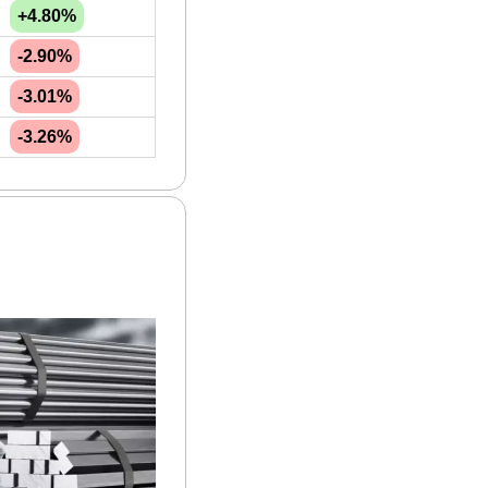
+4.80%
-2.90%
-3.01%
-3.26%