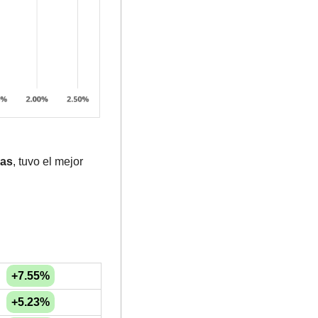
gas
, tuvo el mejor 
+7.55%
+5.23%