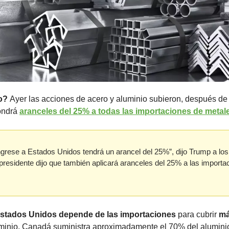
o? 
Ayer las acciones de acero y aluminio subieron, después de
ndrá 
aranceles del 25% a todas las importaciones de metal
grese a Estados Unidos tendrá un arancel del 25%”, dijo Trump a los p
presidente dijo que también aplicará aranceles del 25% a las importac
stados Unidos
depende de las importaciones
 para cubrir 
má
inio, Canadá suministra aproximadamente el 70% del aluminio 