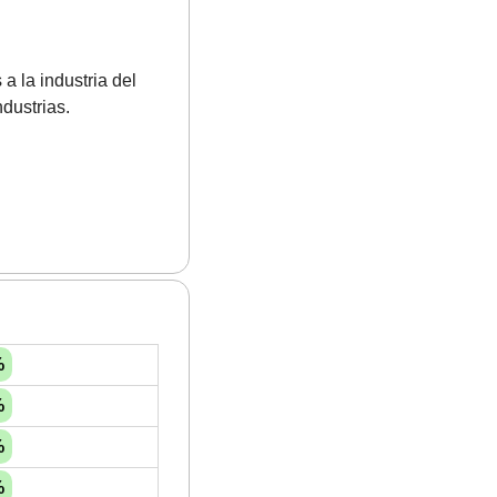
 la industria del 
dustrias.
%
%
%
%