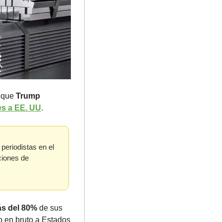
 que 
Trump
es a EE. UU
.
eriodistas en el 
iones de 
s del 80%
 de sus 
en bruto a Estados 