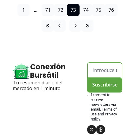
1
...
71
72
73
74
75
76
Conexión 
Bursátil
Tu resumen diario del 
Suscribirse
mercado en 1 minuto
I consent to 
receive 
newsletters via 
email.
Terms of 
use
and
Privacy 
policy
.