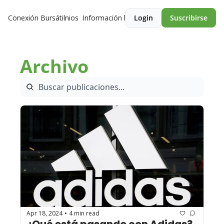
Conexión Bursátil
Premios
Información legal
Login
Suscribirse
Archivo
Apr 18, 2024
4 min read
•