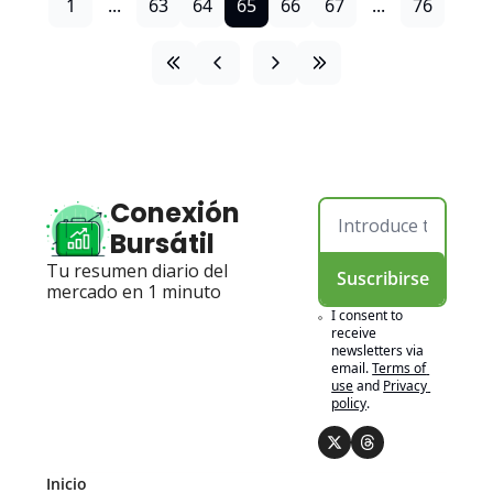
1
...
63
64
65
66
67
...
76
Conexión 
Bursátil
Tu resumen diario del 
Suscribirse
mercado en 1 minuto
I consent to 
receive 
newsletters via 
email.
Terms of 
use
and
Privacy 
policy
.
Inicio